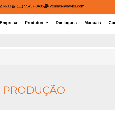
82 6633
(11) 99457-3485
vendas@dayler.com
Empresa
Produtos
Destaques
Manuais
Cer
E PRODUÇÃO