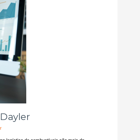
 Dayler
r