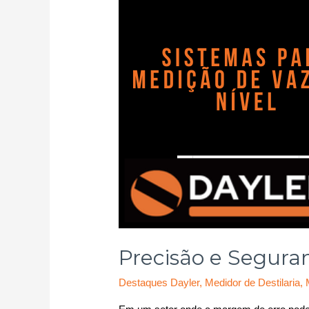
Precisão e Segura
Destaques Dayler
,
Medidor de Destilaria
,