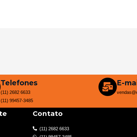
Telefones
E-mai
(11) 2682 6633
vendas@d
(11) 99457-3485
te
Contato
(11) 2682 6633
(11) 99457-3485