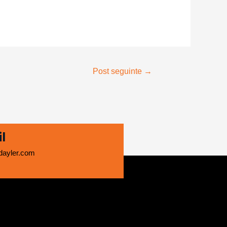
Post seguinte
→
l
ayler.com