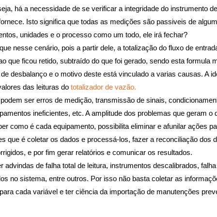
a, há a necessidade de se verificar a integridade do instrumento d
 fornece. Isto significa que todas as medições são passiveis de algu
entos, unidades e o processo como um todo, ele irá fechar?
e nesse cenário, pois a partir dele, a totalização do fluxo de entrada
o que ficou retido, subtraído do que foi gerado, sendo esta formula m
de desbalanço e o motivo deste está vinculado a varias causas. A i
alores das leituras do
totalizador de vazão.
 podem ser erros de medição, transmissão de sinais, condicionamen
amentos ineficientes, etc. A amplitude dos problemas que geram o 
r como é cada equipamento, possibilita eliminar e afunilar ações p
 que é coletar os dados e processá-los, fazer a reconciliação dos d
igidos, e por fim gerar relatórios e comunicar os resultados.
advindas de falha total de leitura, instrumentos descalibrados, falh
dos no sistema, entre outros. Por isso não basta coletar as informa
 para cada variável e ter ciência da importação de manutenções prev