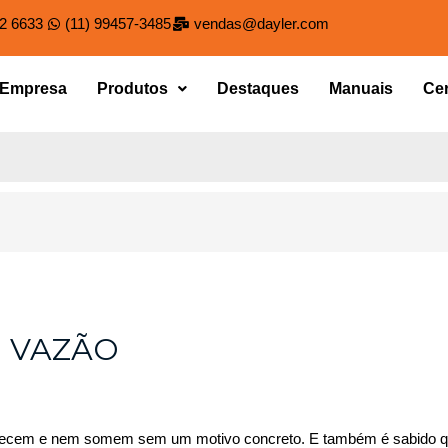
82 6633
(11) 99457-3485
vendas@dayler.com
Empresa
Produtos
Destaques
Manuais
Cer
E VAZÃO
recem e nem somem sem um motivo concreto. E também é sabido qu