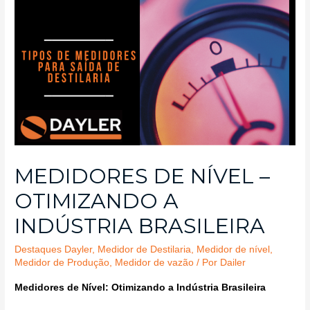
MEDIDORES DE NÍVEL –
OTIMIZANDO A
INDÚSTRIA BRASILEIRA
Destaques Dayler
,
Medidor de Destilaria
,
Medidor de nível
,
Medidor de Produção
,
Medidor de vazão
/ Por
Dailer
Medidores de Nível: Otimizando a Indústria Brasileira