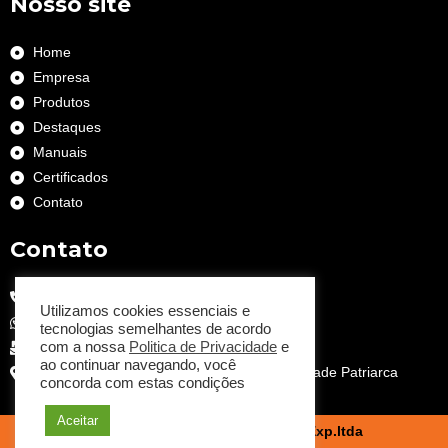
Nosso site
Home
Empresa
Produtos
Destaques
Manuais
Certificados
Contato
Contato
(11) 2682 6633
Utilizamos cookies essenciais e
(11) 99457-3485
tecnologias semelhantes de acordo
com a nossa
Politica de Privacidade
e
vendas@dayler.com
ao continuar navegando, você
Av. Antonio Estevão de Carvalho, 3071 - Cidade Patriarca
concorda com estas condições
Aceitar
Dayler Equipamentos ind. Imp.e Exp.ltda