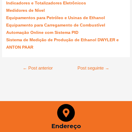
Indicadores e Totalizadores Eletrônicos
Medidores de Nível
Equipamentos para Petróleo e Usinas de Ethanol
Equipamento para Carregamento de Combustível
Automação Online com Sistema PID
Sistema de Medição de Produção de Ethanol DWYLER e
ANTON PAAR
←
Post anterior
Post seguinte
→
Endereço